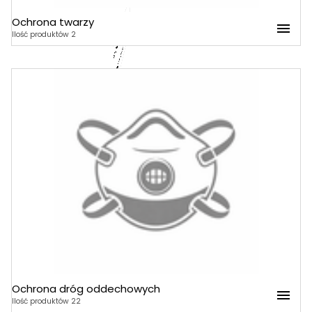
Ochrona twarzy
Ochrona twarzy
Ilość produktów 2
Przyłbice
Ochrona dróg oddechowych
Ochrona dróg oddechowych
Ilość produktów 22