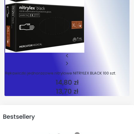
Rękawiczki jednorazowe nitrylowe NITRYLEX BLACK 100 szt.
14,80 zł
Cena
13,70 zł
Cena
Bestsellery