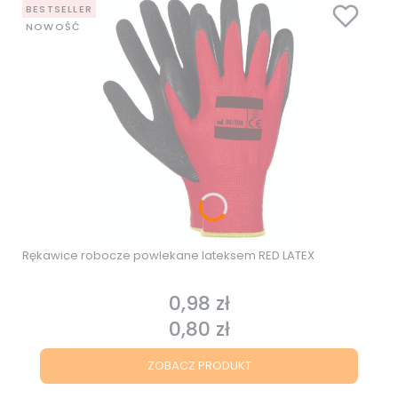
BESTSELLER
NOWOŚĆ
Rękawice robocze powlekane lateksem RED LATEX
0,98 zł
Cena
0,80 zł
Cena
ZOBACZ PRODUKT