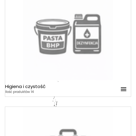
Higiena i czystość
Higiena i czystość
Ilość produktów 14
Mydła
Dezynfekcja
Papier toaletowy
Pasty BHP